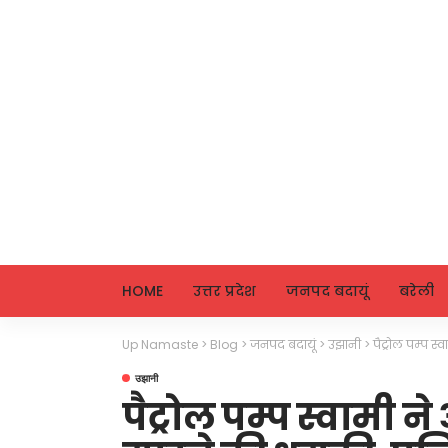
HOME
उत्तर प्रदेश
जनपद बदायूं
बरेली
Up Namaste
>
Blog
>
जनपद बदायूं
>
उझानी
>
पैट्रोल पम्प स
उझानी
पैट्रोल पम्प स्वामी न