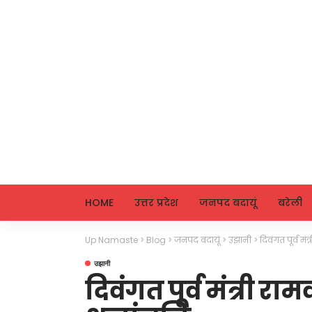
HOME
उत्तर प्रदेश
जनपद बदायूं
बरेली
Up Namaste
>
Blog
>
जनपद बदायूं
>
उझानी
>
दिवंगत पूर्व मं
उझानी
दिवंगत पूर्व मंत्री र