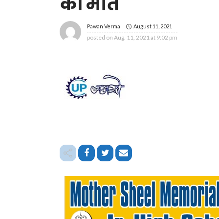
की मौत
August 11, 2021
Pawan Verma
posted on
Aug. 11, 2021 at 9:02 pm