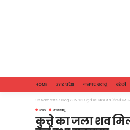
HOME
उत्तर प्रदेश
जनपद बदायूं
बरेली
Up Namaste
>
Blog
>
अपराध
>
कुत्ते का जला शव मिलने पर अज
अपराध
जनपद बदायूं
कुत्ते का जला शव मि