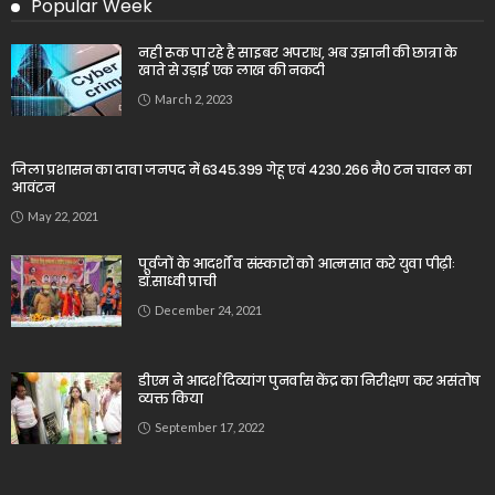
Popular Week
नही रूक पा रहे है साइबर अपराध, अब उझानी की छात्रा के
खाते से उड़ाई एक लाख की नकदी
March 2, 2023
जिला प्रशासन का दावा जनपद में 6345.399 गेहू एवं 4230.266 मै0 टन चावल का
आवंटन
May 22, 2021
पूर्वजों के आदर्शों व संस्कारों को आत्मसात करे युवा पीढ़ीः
डॉ.साध्वी प्राची
December 24, 2021
डीएम ने आदर्श दिव्यांग पुनर्वास केंद्र का निरीक्षण कर असंतोष
व्यक्त किया
September 17, 2022