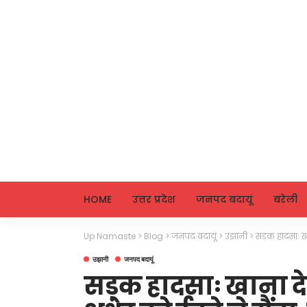
HOME
उत्तर प्रदेश
जनपद बदायूं
बरेली
Up Namaste
>
Blog
>
जनपद बदायूं
>
उझानी
>
सड़क हादसाः खा
उझानी
जनपद बदायूं
सड़क हादसाः खाना दे