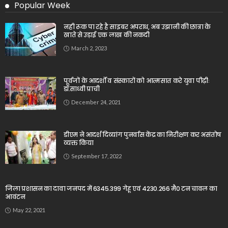
Popular Week
नही रूक पा रहे है साइबर अपराध, अब उझानी की छात्रा के
खाते से उड़ाई एक लाख की नकदी
March 2, 2023
पूर्वजों के आदर्शों व संस्कारों को आत्मसात करे युवा पीढ़ीः
डॉ.साध्वी प्राची
December 24, 2021
डीएम ने आदर्श दिव्यांग पुनर्वास केंद्र का निरीक्षण कर असंतोष
व्यक्त किया
September 17, 2022
जिला प्रशासन का दावा जनपद में 6345.399 गेहू एवं 4230.266 मै0 टन चावल का
आवंटन
May 22, 2021