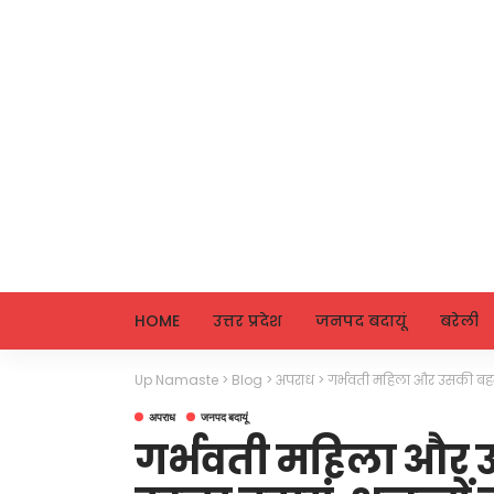
HOME
उत्तर प्रदेश
जनपद बदायूं
बरेली
Up Namaste
>
Blog
>
अपराध
>
गर्भवती महिला और उसकी बहन की
अपराध
जनपद बदायूं
गर्भवती महिला और उ