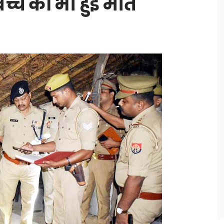
च्चें की भी हुई मौत