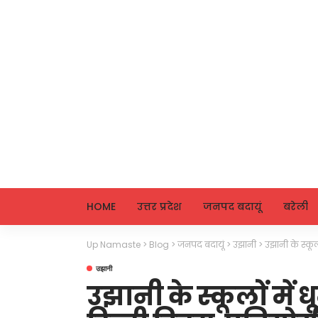
HOME
उत्तर प्रदेश
जनपद बदायूं
बरेली
Up Namaste
>
Blog
>
जनपद बदायूं
>
उझानी
>
उझानी के स्कूल
उझानी
उझानी के स्कूलों मे