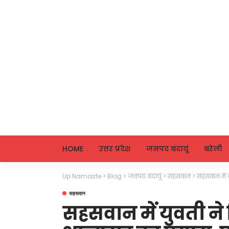
HOME
उत्तर प्रदेश
जनपद बदायूं
बरेली
Up Namaste
>
Blog
>
जनपद बदायूं
>
सहसवान
>
सहसवान में य
सहसवान
सहसवान में युवती ने