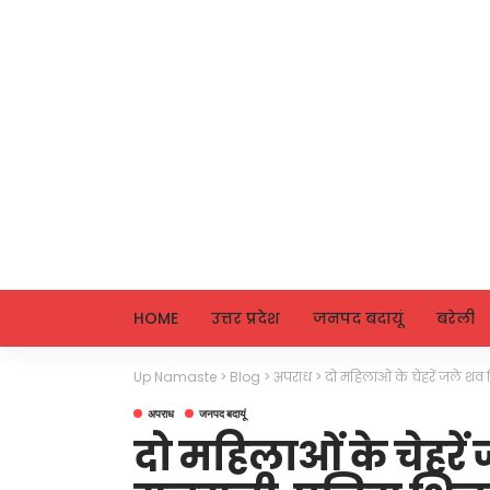
HOME
उत्तर प्रदेश
जनपद बदायूं
बरेली
Up Namaste
>
Blog
>
अपराध
>
दो महिलाओं के चेहरें जले शव 
अपराध
जनपद बदायूं
दो महिलाओं के चेहरें