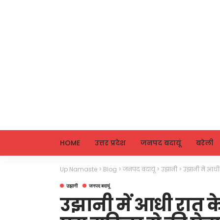
HOME
उत्तर प्रदेश
जनपद बदायूं
बरेली
Up Namaste
>
Blog
>
जनपद बदायूं
>
उझानी
>
उझानी में आधी
उझानी
जनपद बदायूं
उझानी में आधी रात के