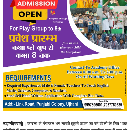
उझानी(बदायूं)।
कछला से गंगाजल भर नाचते झूमते वापस जा रहे बरेली के शिव भक्त