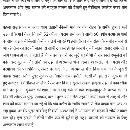
सवार गंभीर रूप से घायल हो गए। उपचार को अस्पताल लाएं गए घायलों में दो को जिला
अस्पताल और एक घायल की नाजुक हालत को देखते हुए मेडीकल कालेज रैफर कर
दिया गया है।
पहला सड़क हादसा आज शाम उझानी-बिल्सी मार्ग पर गांव रोहन के समीप हुआ। यहां
उझानी के गावं तेहरा निवासी 52 वर्षीय जयराम शर्मा अपने साथी 60 वर्षीय परषोत्तम शर्मा
के साथ बाइक से बिल्सी किसी दावत में जा रहे थे इसी दौरान गांव रोहन के समीप सामने से
आ रही तेज रफ्तार की बाइक से सीधी टक्कर हो गई जिसमें दूसरी बाइक सवार समेत तीन
लोग घायल हो गए। बताते है कि सड़क हादसे पर जुटे ग्रामीणों ने सरकारी एम्बुलेंस को
फोन कर बुलाया और तीनों को उझानी अस्पताल भेज दिया। अस्पताल में जयराम और
परषोत्तम को प्राथमिक उपचार के बाद जिला अस्पताल भेज दिया गया जबकि दूसरी
बाइक सवार मनोज पुत्र कुंवरपाल निवासी गांव महरौली बिल्सी की हालत नाजुक मानते
हुए डाक्टर ने मेडीकल कालेज रैफर कर दिया। दूसरा सड़क हादसा उझानी कादरचैक
मार्ग पर हुआ। बुधवार की शाम लगभग छह बजे जनपद शाहजहांपुर के कस्बा कलान
निवासी ओमपाल पुत्र रामपाल, करन पुत्र रामलड़ैते उझानी किसी काम से आए थे और
शाम को वापस कलान जा रहे थे कि गांव पतौरा के समीप सामने से तेज बाइक चला कर आ
रहा युवक धनवीर पुत्र चोबसिंह निवासी अखटामई ने ओमपाल की बाइक में सीधी टक्कर
मार दी। इस हादसे में तीनों गंभीर रूप से चुटैल हो गए। घायलो को उपचार के लिए
अस्पताल लाया गया है।