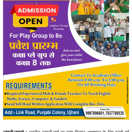
उझानी,(बदायूं)।
भदरौल-उझानी मार्ग पर दबंग किसान आवागमन के लिए बनाई गई