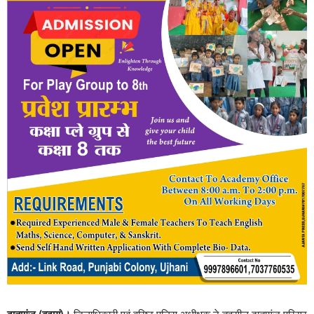
दातागंज (बदायूं)।
जिलाधिकारी एवं वरिष्ठ पुलिस अधीक्षक ने तहसील दातागंज परिसर