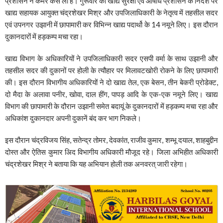
प्रशासन ने कमर कस ली है। गुरूवार को खाद्य सुरक्षा एवं औषधि प्रशासन के निर्देश पर
खाद्य सहायक आयुक्त चंद्रशेखर मिश्र और उपजिलाधिकारी के नेतृत्व में तहसील सदर
एवं उपनगर उझानी में छापामारी कर विभिन्न खाद्य पदार्थो के 14 नमूने लिए। इस दौरान
दुकानदारों में हड़कम्प मचा रहा।
खाद्य विभाग के अधिकारियों ने उपजिलाधिकारी सदर एसपी वर्मा के साथ उझानी और
तहसील सदर की दुकानों पर होली के त्यौहार पर मिलावटखोरी रोकने के लिए छापामारी
की। इस दौरान विभागीय अधिकारियों ने दो खाद्य तेल, एक बेसन, तीन बेकरी प्रोडेक्ट,
दो मैदा के अलावा पनीर, खोवा, दाल हींग, पापड़ आदि के एक-एक नमूने लिए। खाद्य
विभाग की छापामारी के दौरान उझानी समेत बदायूं के दुकानदारों में हड़कम्प मचा रहा और
अधिकांश दुकानदार अपनी दुकानें बंद कर भाग निकले।
इस दौरान चंद्रविजय सिंह, सतेन्द्र तोमर, देवकांत, राजीव कुमार, शम्भू दयाल, शाहबुद्दीन
दोस्त और ऐतिस कुमार अिद विभागीय अधिकारी मौजूद रहे। जिला अभिहीत अधिकारी
चंद्रशेखर मिश्र ने बताया कि यह अभियान होली तक अनवरत् जारी रहेगा।