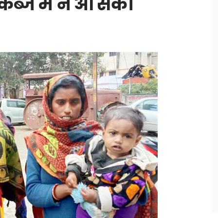
कब्जें में न आ सका