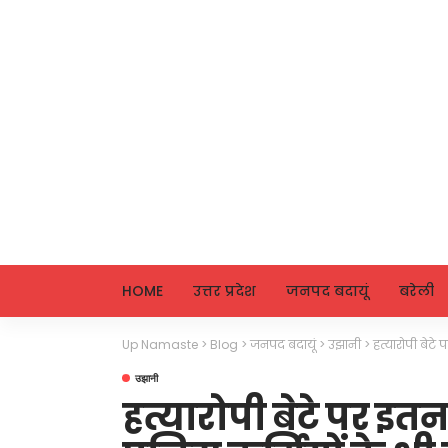
HOME
उत्तर प्रदेश
जनपद बदायूं
बरेली
Up Namaste
>
Blog
>
जनपद बदायूं
>
उझानी
>
हत्यारोपी बेटे
उझानी
हत्यारोपी बेटे पर इत