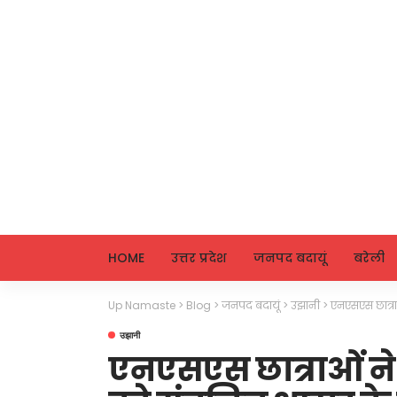
HOME
उत्तर प्रदेश
जनपद बदायूं
बरेली
Up Namaste
>
Blog
>
जनपद बदायूं
>
उझानी
>
एनएसएस छात्रा
उझानी
एनएसएस छात्राओं ने 