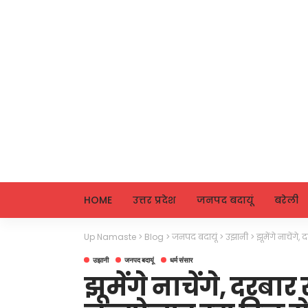
HOME
उत्तर प्रदेश
जनपद बदायूं
बरेली
Up Namaste
>
Blog
>
जनपद बदायूं
>
उझानी
>
झूमेंगे नाचेंग
उझानी
जनपद बदायूं
धर्म संसार
झूमेंगे नाचेंगे, दरबा