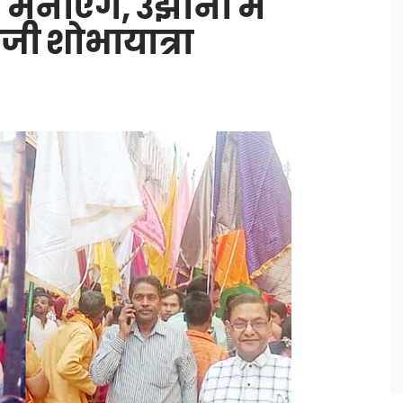
मनाएंगेे, उझानी में
जी शोभायात्रा