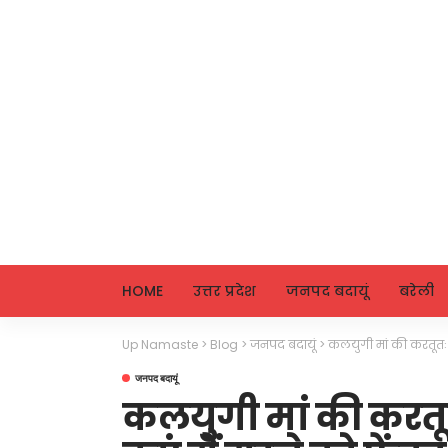
HOME
उत्तर प्रदेश
जनपद बदायूं
बरेली
Up Namaste
>
Blog
>
जनपद बदायूं
>
कलयुगी मां की करतूतः नव
जनपद बदायूं
कलयुगी मां की करतू