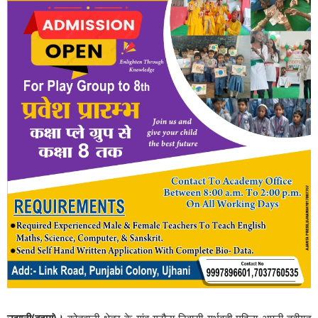
उझानी(बदायूं)।
कोतवाली क्षेत्र के गांव गठौना निवासी गर्भवती महिला अपनी तबीयत